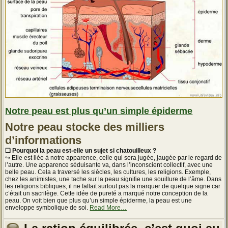
Notre peau est plus qu’un simple épiderme
Notre peau stocke des milliers
d’informations
❏ Pourquoi la peau est-elle un sujet si chatouilleux ?
↪ Elle est liée à notre apparence, celle qui sera jugée, jaugée par le regard de
l’autre. Une apparence séduisante va, dans l’inconscient collectif, avec une
belle peau. Cela a traversé les siècles, les cultures, les religions. Exemple,
chez les animistes, une tache sur la peau signifie une souillure de l’âme. Dans
les religions bibliques, il ne fallait surtout pas la marquer de quelque signe car
c’était un sacrilège. Cette idée de pureté a marqué notre conception de la
peau. On voit bien que plus qu’un simple épiderme, la peau est une
about
enveloppe symbolique de soi.
Read More
…
« Notre
peau