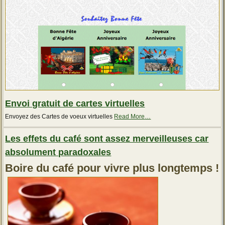
Envoi gratuit de cartes virtuelles
about
Envoyez des Cartes de voeux virtuelles
Read More
…
« Envoi
gratuit
Les effets du café sont assez merveilleuses car
de
cartes
absolument paradoxales
virtuelles »
Boire du café pour vivre plus longtemps !