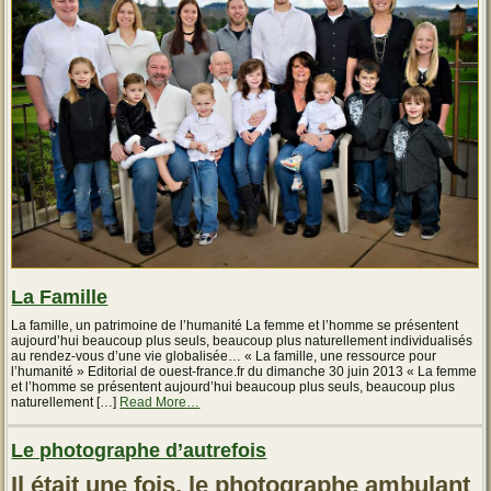
Conseils
d’un
nutritionniste »
La Famille
La famille, un patrimoine de l’humanité La femme et l’homme se présentent
aujourd’hui beaucoup plus seuls, beaucoup plus naturellement individualisés
au rendez-vous d’une vie globalisée… « La famille, une ressource pour
l’humanité » Editorial de ouest-france.fr du dimanche 30 juin 2013 « La femme
et l’homme se présentent aujourd’hui beaucoup plus seuls, beaucoup plus
about
naturellement […]
Read More
…
« Les
remèdes
Le photographe d’autrefois
d’antan
–
l’Ail
Il était une fois, le photographe ambulant