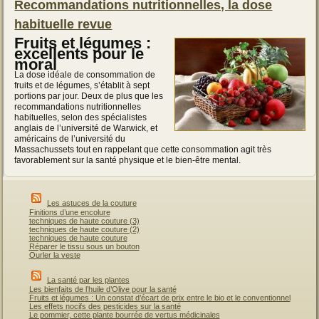
Recommandations nutritionnelles, la dose
habituelle revue
Fruits et légumes :
excellents pour le
moral
La dose idéale de consommation de
fruits et de légumes, s’établit à sept
portions par jour. Deux de plus que les
recommandations nutritionnelles
habituelles, selon des spécialistes
anglais de l’université de Warwick, et
américains de l’université du
Massachussets tout en rappelant que cette consommation agit très
favorablement sur la santé physique et le bien-être mental.
Les astuces de la couture
Finitions d’une encolure
techniques de haute couture (3)
techniques de haute couture (2)
techniques de haute couture
Réparer le tissu sous un bouton
Ourler la veste
La santé par les plantes
Les bienfaits de l’huile d’Olive pour la santé
Fruits et légumes : Un constat d’écart de prix entre le bio et le conventionnel
Les effets nocifs des pesticides sur la santé
Le pommier, cette plante bourrée de vertus médicinales