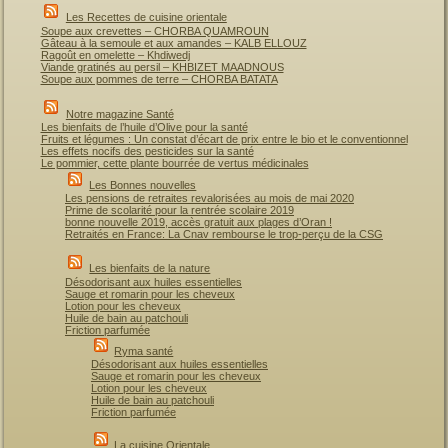
Les Recettes de cuisine orientale
Soupe aux crevettes – CHORBA QUAMROUN
Gâteau à la semoule et aux amandes – KALB ELLOUZ
Ragoût en omelette – Khdiwedj
Viande gratinés au persil – KHBIZET MAADNOUS
Soupe aux pommes de terre – CHORBA BATATA
Notre magazine Santé
Les bienfaits de l’huile d’Olive pour la santé
Fruits et légumes : Un constat d’écart de prix entre le bio et le conventionnel
Les effets nocifs des pesticides sur la santé
Le pommier, cette plante bourrée de vertus médicinales
Les Bonnes nouvelles
Les pensions de retraites revalorisées au mois de mai 2020
Prime de scolarité pour la rentrée scolaire 2019
bonne nouvelle 2019, accès gratuit aux plages d’Oran !
Retraités en France: La Cnav rembourse le trop-perçu de la CSG
Les bienfaits de la nature
Désodorisant aux huiles essentielles
Sauge et romarin pour les cheveux
Lotion pour les cheveux
Huile de bain au patchouli
Friction parfumée
Ryma santé
Désodorisant aux huiles essentielles
Sauge et romarin pour les cheveux
Lotion pour les cheveux
Huile de bain au patchouli
Friction parfumée
La cuisine Orientale