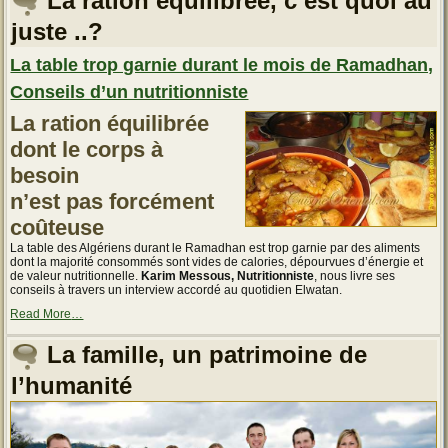
La ration équilibrée, c’est quoi au
est
plus
juste ..?
qu’un
simple
épiderme »
La table trop garnie durant le mois de Ramadhan,
Conseils d’un nutritionniste
La ration équilibrée
dont le corps à
besoin
n’est pas forcément
coûteuse
La table des Algériens durant le Ramadhan est trop garnie par des aliments
dont la majorité consommés sont vides de calories, dépourvues d’énergie et
de valeur nutritionnelle.
Karim Messous, Nutritionniste
, nous livre ses
conseils à travers un interview accordé au quotidien Elwatan.
about
Read More
…
« La
table
La famille, un patrimoine de
trop
garnie
l’humanité
durant
le
mois
de
Ramadhan,