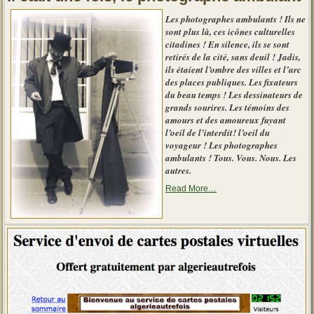
[
suite
Les photographes ambulants ! Ils ne
]
sont plus là, ces icônes culturelles
:
Comment
citadines ! En silence, ils se sont
il
retirés de la cité, sans deuil ! Jadis,
fonctionne
ils étaient l’ombre des villes et l’arc
? »
des places publiques. Les fixateurs
du beau temps ! Les dessinateurs de
grands sourires. Les témoins des
amours et des amoureux fuyant
l’oeil de l’interdit! l’oeil du
voyageur ! Les photographes
ambulants ! Tous. Vous. Nous. Les
autres.
about
Read More
…
« Le
photographe
d’autrefois »