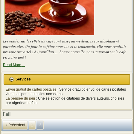
Les études sur les effets du café sont assez merveilleuses car absolument
paradoxales. Un jour la caféine nous tue et le lendemain, elle nous rendrait
presque immortel ! Aujourd’hui … bonne nouvelle, nous survivons et le café
est notre ami !
about
Read More
…
« Les
effets
du
Services
café
sont
Envoi gratuit de cartes postales
; Service gratuit d’envoi de cartes postales
assez
merveilleuses
virtuelles pour toutes les occasions
car
La pensée du jour
: Une sélection de citations de divers auteurs, choisies
absolument
par algerieautrefois
paradoxales »
l’ail
« Précédent
1
2