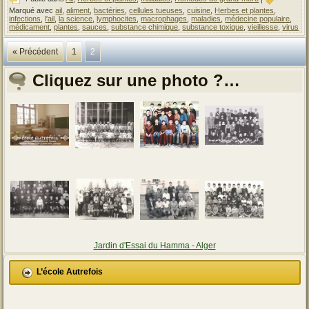
Marqué avec
ail
,
aliment
,
bactéries
,
cellules tueuses
,
cuisine
,
Herbes et plantes
,
infections
,
l'ail
,
la science
,
lymphocites
,
macrophages
,
maladies
,
médecine populaire
,
médicament
,
plantes
,
sauces
,
substance chimique
,
substance toxique
,
vieillesse
,
virus
« Précédent
1
2
Cliquez sur une photo ?…
Jardin d'Essai du Hamma - Alger
L’école Autrefois