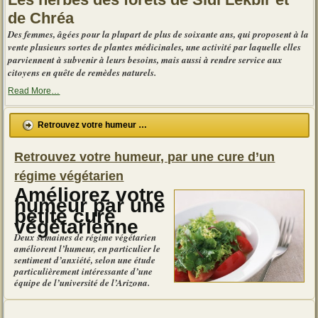
de Chréa
Des femmes, âgées pour la plupart de plus de soixante ans, qui proposent à la
vente plusieurs sortes de plantes médicinales, une activité par laquelle elles
parviennent à subvenir à leurs besoins, mais aussi à rendre service aux
citoyens en quête de remèdes naturels.
about
Read More
…
« Ces
vendeuses
d’herbes
Retrouvez votre humeur …
médicinales
et
aromatiques »
Retrouvez votre humeur, par une cure d’un
régime végétarien
Améliorez votre
humeur par une
petite cure
végétarienne
Deux semaines de régime végétarien
améliorent l’humeur, en particulier le
sentiment d’anxiété, selon une étude
particulièrement intéressante d’une
équipe de l’université de l’Arizona.