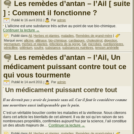
Les remèdes d’antan – l’Ail [ suite
] : Comment il fonctionne ?
Publié le
16 avril 2011
|
Par
admin
L'allicine est une substance très active au point de vue bio-chimique.
Continuer la lecture
→
Publié dans
Ail
,
Herbes et plantes
,
maladies
,
Remèdes de grand-mère
|
Marqué avec
allicine
,
alliinase
,
bio-chimique
,
cardiaques
,
cholestérol
,
digestion
,
germanium
,
Herbes et plantes
,
infections de la gorge
,
l'ail
,
microbes
,
nutritionnistes
,
pénicilline
,
sélénium
,
soufre
,
substance
,
substances nutritives
,
tension artérielle
Les remèdes d’antan – l’Ail, Un
médicament puissant contre tout ce
qui vous tourmente
Publié le
14 avril 2011
|
Par
admin
Un médicament puissant contre tout
Il ne devrait pas y avoir de journée sans ail. Car il faut le considérer comme
une nourriture aussi indispensable que le pain.
C’est un véritable bouclier contre les maladies et la vieillesse. Nous citerons
dans cet article les bienfaits de cet aliment. Il va de soi qu’en raison de ses
nombreuses propriétés, confirmées aujourd’hui par la science, l’ail constitue
un des atouts majeurs de…
Continuer la lecture
→
Publié dans
Ail
,
Herbes et plantes
,
maladies
,
Remèdes de grand-mère
|