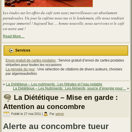
Les études sur les effets du café sont assez merveilleuses car absolument
paradoxales. Un jour la caféine nous tue et le lendemain, elle nous rendrait
presque immortel ! Aujourd’hui … bonne nouvelle, nous survivons et le café
est notre ami !
about
Read More
…
« Les
effets
du
Services
café
sont
Envoi gratuit de cartes postales
; Service gratuit d’envoi de cartes postales
assez
merveilleuses
virtuelles pour toutes les occasions
car
La pensée du jour
: Une sélection de citations de divers auteurs, choisies
absolument
par algerieautrefois
paradoxales »
«
La Diététique – Les nutriments : Les Nitrates et l’eau potable
La Diététique – Les Nutriments : Les Aliments, source d’énergie pour…
»
La Diététique – Mise en garde :
Attention au concombre
Publié le
27 mai 2011
|
Par
admin
Alerte au concombre tueur