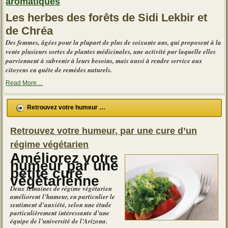
aromatiques
Les herbes des forêts de Sidi Lekbir et
de Chréa
Des femmes, âgées pour la plupart de plus de soixante ans, qui proposent à la
vente plusieurs sortes de plantes médicinales, une activité par laquelle elles
parviennent à subvenir à leurs besoins, mais aussi à rendre service aux
citoyens en quête de remèdes naturels.
about
Read More
…
« Ces
vendeuses
d’herbes
Retrouvez votre humeur …
médicinales
et
aromatiques »
Retrouvez votre humeur, par une cure d’un
régime végétarien
Améliorez votre
humeur par une
petite cure
végétarienne
Deux semaines de régime végétarien
améliorent l’humeur, en particulier le
sentiment d’anxiété, selon une étude
particulièrement intéressante d’une
équipe de l’université de l’Arizona.