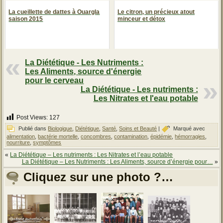
La cueillette de dattes à Ouargla
Le citron, un précieux atout
saison 2015
minceur et détox
La Diététique - Les Nutriments :
Les Aliments, source d'énergie
pour le cerveau
La Diététique - Les nutriments :
Les Nitrates et l'eau potable
Post Views:
127
Publié dans
Biologique
,
Diététique
,
Santé
,
Soins et Beauté
|
Marqué avec
alimentation
,
bactérie mortelle
,
concombres
,
contamination
,
épidémie
,
hémorragies
,
nourriture
,
symptômes
«
La Diététique – Les nutriments : Les Nitrates et l’eau potable
La Diététique – Les Nutriments : Les Aliments, source d’énergie pour…
»
Cliquez sur une photo ?…