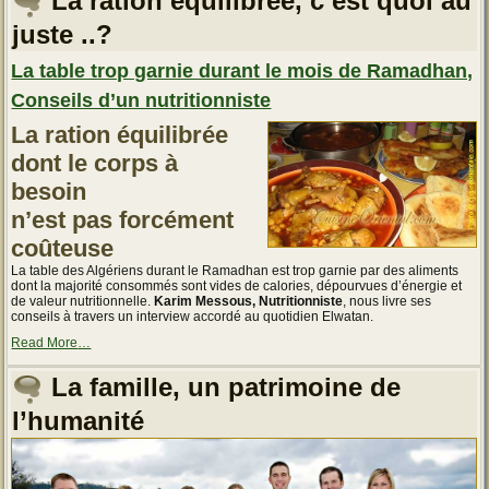
La ration équilibrée, c’est quoi au
est
plus
juste ..?
qu’un
simple
épiderme »
La table trop garnie durant le mois de Ramadhan,
Conseils d’un nutritionniste
La ration équilibrée
dont le corps à
besoin
n’est pas forcément
coûteuse
La table des Algériens durant le Ramadhan est trop garnie par des aliments
dont la majorité consommés sont vides de calories, dépourvues d’énergie et
de valeur nutritionnelle.
Karim Messous, Nutritionniste
, nous livre ses
conseils à travers un interview accordé au quotidien Elwatan.
about
Read More
…
« La
table
La famille, un patrimoine de
trop
garnie
l’humanité
durant
le
mois
de
Ramadhan,