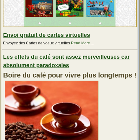
Envoi gratuit de cartes virtuelles
about
Envoyez des Cartes de voeux virtuelles
Read More
…
« Envoi
gratuit
Les effets du café sont assez merveilleuses car
de
cartes
absolument paradoxales
virtuelles »
Boire du café pour vivre plus longtemps !