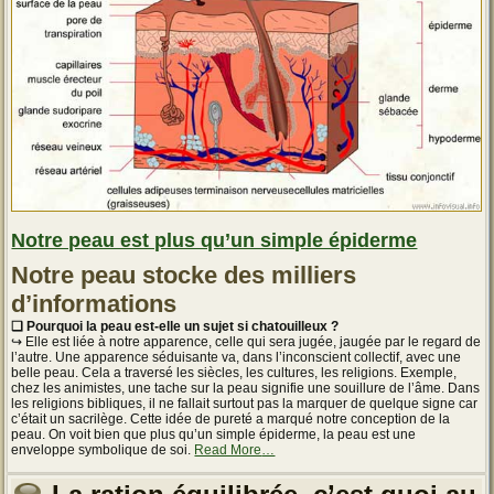
Notre peau est plus qu’un simple épiderme
Notre peau stocke des milliers
d’informations
❏ Pourquoi la peau est-elle un sujet si chatouilleux ?
↪ Elle est liée à notre apparence, celle qui sera jugée, jaugée par le regard de
l’autre. Une apparence séduisante va, dans l’inconscient collectif, avec une
belle peau. Cela a traversé les siècles, les cultures, les religions. Exemple,
chez les animistes, une tache sur la peau signifie une souillure de l’âme. Dans
les religions bibliques, il ne fallait surtout pas la marquer de quelque signe car
c’était un sacrilège. Cette idée de pureté a marqué notre conception de la
peau. On voit bien que plus qu’un simple épiderme, la peau est une
about
enveloppe symbolique de soi.
Read More
…
« Notre
peau