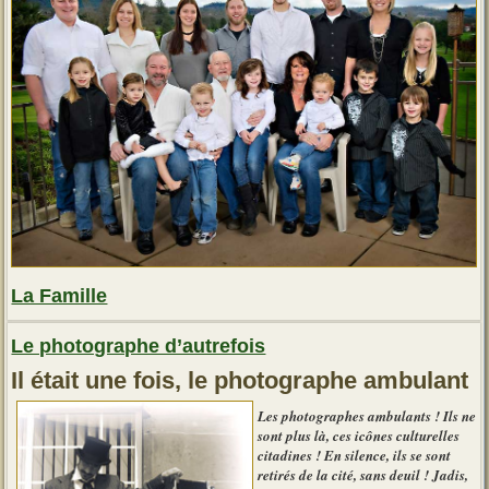
Conseils
d’un
nutritionniste »
La Famille
Le photographe d’autrefois
Il était une fois, le photographe ambulant
Les photographes ambulants ! Ils ne
sont plus là, ces icônes culturelles
citadines ! En silence, ils se sont
retirés de la cité, sans deuil ! Jadis,