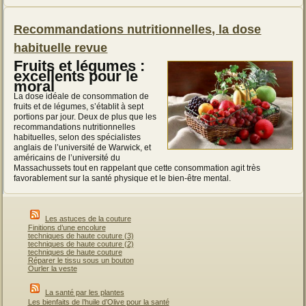
Recommandations nutritionnelles, la dose
habituelle revue
Fruits et légumes :
excellents pour le
moral
La dose idéale de consommation de
fruits et de légumes, s’établit à sept
portions par jour. Deux de plus que les
recommandations nutritionnelles
habituelles, selon des spécialistes
anglais de l’université de Warwick, et
américains de l’université du
Massachussets tout en rappelant que cette consommation agit très
favorablement sur la santé physique et le bien-être mental.
Les astuces de la couture
Finitions d’une encolure
techniques de haute couture (3)
techniques de haute couture (2)
techniques de haute couture
Réparer le tissu sous un bouton
Ourler la veste
La santé par les plantes
Les bienfaits de l’huile d’Olive pour la santé