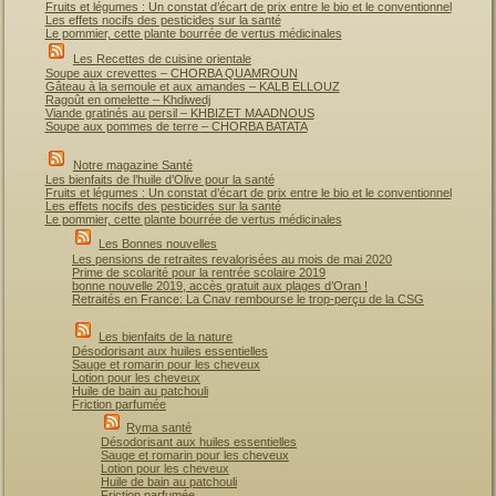
Fruits et légumes : Un constat d’écart de prix entre le bio et le conventionnel
Les effets nocifs des pesticides sur la santé
Le pommier, cette plante bourrée de vertus médicinales
Les Recettes de cuisine orientale
Soupe aux crevettes – CHORBA QUAMROUN
Gâteau à la semoule et aux amandes – KALB ELLOUZ
Ragoût en omelette – Khdiwedj
Viande gratinés au persil – KHBIZET MAADNOUS
Soupe aux pommes de terre – CHORBA BATATA
Notre magazine Santé
Les bienfaits de l’huile d’Olive pour la santé
Fruits et légumes : Un constat d’écart de prix entre le bio et le conventionnel
Les effets nocifs des pesticides sur la santé
Le pommier, cette plante bourrée de vertus médicinales
Les Bonnes nouvelles
Les pensions de retraites revalorisées au mois de mai 2020
Prime de scolarité pour la rentrée scolaire 2019
bonne nouvelle 2019, accès gratuit aux plages d’Oran !
Retraités en France: La Cnav rembourse le trop-perçu de la CSG
Les bienfaits de la nature
Désodorisant aux huiles essentielles
Sauge et romarin pour les cheveux
Lotion pour les cheveux
Huile de bain au patchouli
Friction parfumée
Ryma santé
Désodorisant aux huiles essentielles
Sauge et romarin pour les cheveux
Lotion pour les cheveux
Huile de bain au patchouli
Friction parfumée