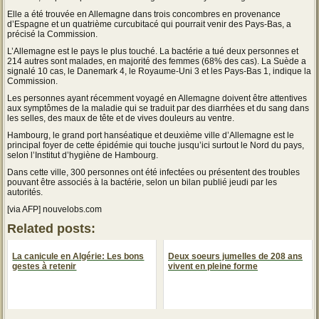
Elle a été trouvée en Allemagne dans trois concombres en provenance
d’Espagne et un quatrième curcubitacé qui pourrait venir des Pays-Bas, a
précisé la Commission.
L’Allemagne est le pays le plus touché. La bactérie a tué deux personnes et
214 autres sont malades, en majorité des femmes (68% des cas). La Suède a
signalé 10 cas, le Danemark 4, le Royaume-Uni 3 et les Pays-Bas 1, indique la
Commission.
Les personnes ayant récemment voyagé en Allemagne doivent être attentives
aux symptômes de la maladie qui se traduit par des diarrhées et du sang dans
les selles, des maux de tête et de vives douleurs au ventre.
Hambourg, le grand port hanséatique et deuxième ville d’Allemagne est le
principal foyer de cette épidémie qui touche jusqu’ici surtout le Nord du pays,
selon l’Institut d’hygiène de Hambourg.
Dans cette ville, 300 personnes ont été infectées ou présentent des troubles
pouvant être associés à la bactérie, selon un bilan publié jeudi par les
autorités.
[via AFP] nouvelobs.com
Related posts:
La canicule en Algérie: Les bons
Deux soeurs jumelles de 208 ans
gestes à retenir
vivent en pleine forme