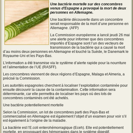
Une bactérie mortelle sur des concombres
venus d’Espagne a provoqué la mort de deux
personnes en Allemagne.
Une bactérie découverte dans un concombre
serait responsable de la mort d’une personne en
Allemagne. (AFP)
La Commission européenne a lancé jeudi 26 mai
une alerte pour informer que des concombres
importés d’Espagne sont l’un des vecteurs de
transmission de la bactérie qui a causé la mort
d’au moins deux personnes en Allemagne et touché la Suède, le Danemark le
Royaume-Uni et les Pays-Bas.
L’information a été transmise via le système d’alerte rapide pour la nourriture
et l’alimentation de l’UE (RASFF).
Les concombres viennent de deux régions d’Espagne, Malaga et Almeria, a
précisé la Commission.
Les autorités espagnoles cherchent à localiser l’exploitation contaminée pour
ensuite découvrir la cause de la contamination. Cette information sera
déterminante, car elle permettra de localiser les pays où des lots de
concombres contaminés ont été achetés.
Une bactérie potentiellement mortelle
Selon la Commission, un lot de concombres parti des Pays-Bas et
commercialisé en Allemagne est également l’objet d’un examen pour voir s’il
est également à l’origine de la maladie.
La bactérie est l’E.coli enterohémorragique (Eceh). Elle est potentiellement
mortelle, en provoquant des hémorragies dans le système digestif.