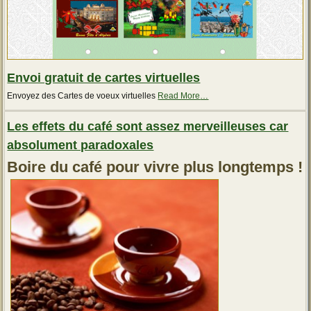
Envoi gratuit de cartes virtuelles
about
Envoyez des Cartes de voeux virtuelles
Read More
…
« Envoi
gratuit
Les effets du café sont assez merveilleuses car
de
cartes
absolument paradoxales
virtuelles »
Boire du café pour vivre plus longtemps !