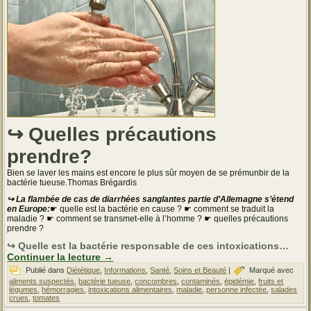
↪ Quelles précautions
prendre?
Bien se laver les mains est encore le plus sûr moyen de se prémunbir de la
bactérie tueuse.Thomas Brégardis
↪ La flambée de cas de diarrhées sanglantes partie d’Allemagne s’étend
en Europe:
☛ quelle est la bactérie en cause ? ☛ comment se traduit la
maladie ? ☛ comment se transmet-elle à l’homme ? ☛ quelles précautions
prendre ?
↪ Quelle est la bactérie responsable de ces intoxications…
Continuer la lecture
→
Publié dans
Diététique
,
Informations
,
Santé
,
Soins et Beauté
|
Marqué avec
aliments suspectés
,
bactérie tueuse
,
concombres
,
contaminés
,
épidémie
,
fruits et
légumes
,
hémorragies
,
intoxications alimentaires
,
maladie
,
personne infectée
,
salades
crues
,
tomates