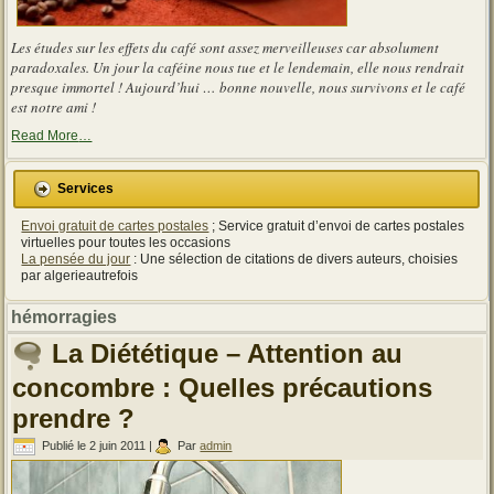
Les études sur les effets du café sont assez merveilleuses car absolument
paradoxales. Un jour la caféine nous tue et le lendemain, elle nous rendrait
presque immortel ! Aujourd’hui … bonne nouvelle, nous survivons et le café
est notre ami !
about
Read More
…
« Les
effets
du
Services
café
sont
Envoi gratuit de cartes postales
; Service gratuit d’envoi de cartes postales
assez
merveilleuses
virtuelles pour toutes les occasions
car
La pensée du jour
: Une sélection de citations de divers auteurs, choisies
absolument
par algerieautrefois
paradoxales »
hémorragies
La Diététique – Attention au
concombre : Quelles précautions
prendre ?
Publié le
2 juin 2011
|
Par
admin