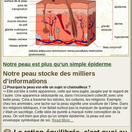
Notre peau est plus qu’un simple épiderme
Notre peau stocke des milliers
d’informations
❏ Pourquoi la peau est-elle un sujet si chatouilleux ?
↪ Elle est liée à notre apparence, celle qui sera jugée, jaugée par le regard de
l’autre. Une apparence séduisante va, dans l’inconscient collectif, avec une
belle peau. Cela a traversé les siècles, les cultures, les religions. Exemple,
chez les animistes, une tache sur la peau signifie une souillure de l’âme. Dans
les religions bibliques, il ne fallait surtout pas la marquer de quelque signe car
c’était un sacrilège. Cette idée de pureté a marqué notre conception de la
peau. On voit bien que plus qu’un simple épiderme, la peau est une
about
enveloppe symbolique de soi.
Read More
…
« Notre
peau