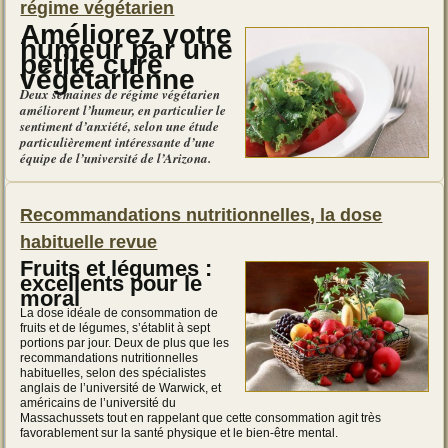
régime végétarien
Améliorez votre
humeur par une
petite cure
végétarienne
Deux semaines de régime végétarien
améliorent l’humeur, en particulier le
sentiment d’anxiété, selon une étude
particulièrement intéressante d’une
équipe de l’université de l’Arizona.
Recommandations nutritionnelles, la dose
habituelle revue
Fruits et légumes :
excellents pour le
moral
La dose idéale de consommation de
fruits et de légumes, s’établit à sept
portions par jour. Deux de plus que les
recommandations nutritionnelles
habituelles, selon des spécialistes
anglais de l’université de Warwick, et
américains de l’université du
Massachussets tout en rappelant que cette consommation agit très
favorablement sur la santé physique et le bien-être mental.