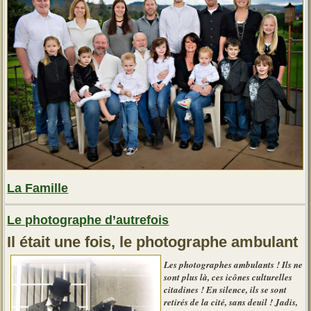
Conseils
d’un
nutritionniste »
La Famille
Le photographe d’autrefois
Il était une fois, le photographe ambulant
Les photographes ambulants ! Ils ne
sont plus là, ces icônes culturelles
citadines ! En silence, ils se sont
retirés de la cité, sans deuil ! Jadis,