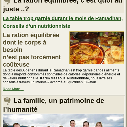
La ration équilibrée, c’est quoi au
est
plus
juste ..?
qu’un
simple
épiderme »
La table trop garnie durant le mois de Ramadhan,
Conseils d’un nutritionniste
La ration équilibrée
dont le corps à
besoin
n’est pas forcément
coûteuse
La table des Algériens durant le Ramadhan est trop garnie par des aliments
dont la majorité consommés sont vides de calories, dépourvues d’énergie et
de valeur nutritionnelle.
Karim Messous, Nutritionniste
, nous livre ses
conseils à travers un interview accordé au quotidien Elwatan.
about
Read More
…
« La
table
La famille, un patrimoine de
trop
garnie
l’humanité
durant
le
mois
de
Ramadhan,