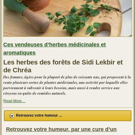
Ces vendeuses d’herbes médicinales et
aromatiques
Les herbes des forêts de Sidi Lekbir et
de Chréa
Des femmes, âgées pour la plupart de plus de soixante ans, qui proposent à la
vente plusieurs sortes de plantes médicinales, une activité par laquelle elles
parviennent à subvenir à leurs besoins, mais aussi à rendre service aux
citoyens en quête de remèdes naturels.
about
Read More
…
« Ces
vendeuses
d’herbes
Retrouvez votre humeur …
médicinales
et
aromatiques »
Retrouvez votre humeur, par une cure d’un