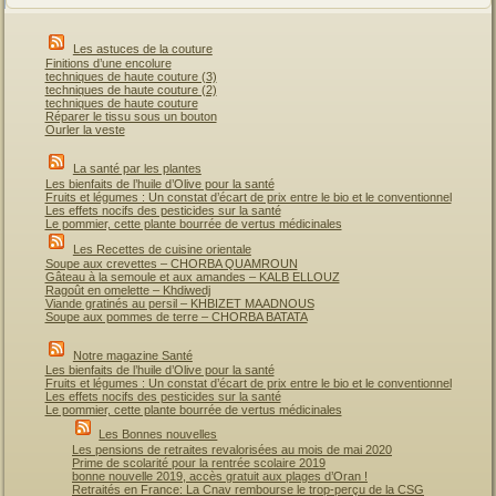
Les astuces de la couture
Finitions d’une encolure
techniques de haute couture (3)
techniques de haute couture (2)
techniques de haute couture
Réparer le tissu sous un bouton
Ourler la veste
La santé par les plantes
Les bienfaits de l’huile d’Olive pour la santé
Fruits et légumes : Un constat d’écart de prix entre le bio et le conventionnel
Les effets nocifs des pesticides sur la santé
Le pommier, cette plante bourrée de vertus médicinales
Les Recettes de cuisine orientale
Soupe aux crevettes – CHORBA QUAMROUN
Gâteau à la semoule et aux amandes – KALB ELLOUZ
Ragoût en omelette – Khdiwedj
Viande gratinés au persil – KHBIZET MAADNOUS
Soupe aux pommes de terre – CHORBA BATATA
Notre magazine Santé
Les bienfaits de l’huile d’Olive pour la santé
Fruits et légumes : Un constat d’écart de prix entre le bio et le conventionnel
Les effets nocifs des pesticides sur la santé
Le pommier, cette plante bourrée de vertus médicinales
Les Bonnes nouvelles
Les pensions de retraites revalorisées au mois de mai 2020
Prime de scolarité pour la rentrée scolaire 2019
bonne nouvelle 2019, accès gratuit aux plages d’Oran !
Retraités en France: La Cnav rembourse le trop-perçu de la CSG