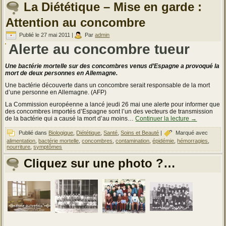
La Diététique – Mise en garde :
Attention au concombre
Publié le
27 mai 2011
|
Par
admin
Alerte au concombre tueur
Une bactérie mortelle sur des concombres venus d’Espagne a provoqué la
mort de deux personnes en Allemagne.
Une bactérie découverte dans un concombre serait responsable de la mort
d’une personne en Allemagne. (AFP)
La Commission européenne a lancé jeudi 26 mai une alerte pour informer que
des concombres importés d’Espagne sont l’un des vecteurs de transmission
de la bactérie qui a causé la mort d’au moins…
Continuer la lecture
→
Publié dans
Biologique
,
Diététique
,
Santé
,
Soins et Beauté
|
Marqué avec
alimentation
,
bactérie mortelle
,
concombres
,
contamination
,
épidémie
,
hémorragies
,
nourriture
,
symptômes
Cliquez sur une photo ?…