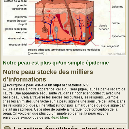
Notre peau est plus qu’un simple épiderme
Notre peau stocke des milliers
d’informations
❏ Pourquoi la peau est-elle un sujet si chatouilleux ?
↪ Elle est liée à notre apparence, celle qui sera jugée, jaugée par le regard de
l’autre. Une apparence séduisante va, dans l’inconscient collectif, avec une
belle peau. Cela a traversé les siècles, les cultures, les religions. Exemple,
chez les animistes, une tache sur la peau signifie une souillure de l’âme. Dans
les religions bibliques, il ne fallait surtout pas la marquer de quelque signe car
c’était un sacrilège. Cette idée de pureté a marqué notre conception de la
peau. On voit bien que plus qu’un simple épiderme, la peau est une
about
enveloppe symbolique de soi.
Read More
…
« Notre
peau