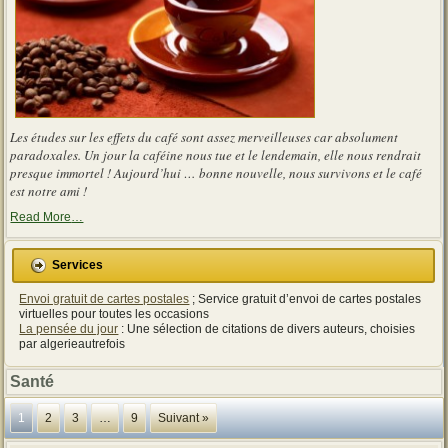
Les études sur les effets du café sont assez merveilleuses car absolument
paradoxales. Un jour la caféine nous tue et le lendemain, elle nous rendrait
presque immortel ! Aujourd’hui … bonne nouvelle, nous survivons et le café
est notre ami !
about
Read More
…
« Les
effets
du
Services
café
sont
Envoi gratuit de cartes postales
; Service gratuit d’envoi de cartes postales
assez
merveilleuses
virtuelles pour toutes les occasions
car
La pensée du jour
: Une sélection de citations de divers auteurs, choisies
absolument
par algerieautrefois
paradoxales »
Santé
1
2
3
…
9
Suivant »