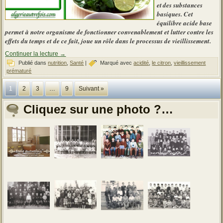
et des substances
basiques. Cet
équilibre acide base
permet à notre organisme de fonctionner convenablement et lutter contre les
effets du temps et de ce fait, joue un rôle dans le processus de vieillissement.
Continuer la lecture
→
Publié dans
nutrition
,
Santé
|
Marqué avec
acidité
,
le citron
,
vieillissement
prématuré
1
2
3
…
9
Suivant »
Cliquez sur une photo ?…