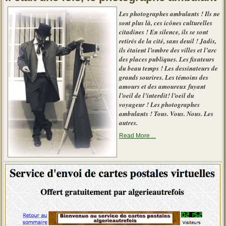
bons
gestes
Les photographes ambulants ! Ils ne
à
sont plus là, ces icônes culturelles
retenir »
citadines ! En silence, ils se sont
retirés de la cité, sans deuil ! Jadis,
ils étaient l’ombre des villes et l’arc
des places publiques. Les fixateurs
du beau temps ! Les dessinateurs de
grands sourires. Les témoins des
amours et des amoureux fuyant
l’oeil de l’interdit! l’oeil du
voyageur ! Les photographes
ambulants ! Tous. Vous. Nous. Les
autres.
about
Read More
…
« Le
photographe
d’autrefois »