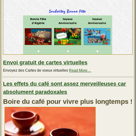
Envoi gratuit de cartes virtuelles
about
Envoyez des Cartes de voeux virtuelles
Read More
…
« Envoi
gratuit
Les effets du café sont assez merveilleuses car
de
cartes
absolument paradoxales
virtuelles »
Boire du café pour vivre plus longtemps !