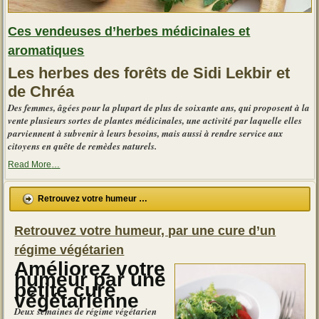
Ces vendeuses d’herbes médicinales et
aromatiques
Les herbes des forêts de Sidi Lekbir et
de Chréa
Des femmes, âgées pour la plupart de plus de soixante ans, qui proposent à la
vente plusieurs sortes de plantes médicinales, une activité par laquelle elles
parviennent à subvenir à leurs besoins, mais aussi à rendre service aux
citoyens en quête de remèdes naturels.
about
Read More
…
« Ces
vendeuses
d’herbes
Retrouvez votre humeur …
médicinales
et
aromatiques »
Retrouvez votre humeur, par une cure d’un
régime végétarien
Améliorez votre
humeur par une
petite cure
végétarienne
Deux semaines de régime végétarien