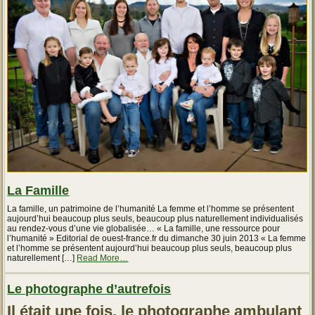
Conseils
d’un
nutritionniste »
La Famille
La famille, un patrimoine de l’humanité La femme et l’homme se présentent
aujourd’hui beaucoup plus seuls, beaucoup plus naturellement individualisés
au rendez-vous d’une vie globalisée… « La famille, une ressource pour
l’humanité » Editorial de ouest-france.fr du dimanche 30 juin 2013 « La femme
et l’homme se présentent aujourd’hui beaucoup plus seuls, beaucoup plus
about
naturellement […]
Read More
…
« La
canicule
Le photographe d’autrefois
en
Algérie:
Les
Il était une fois, le photographe ambulant