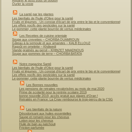
Réparer le tissu sous un bouton
Ourler la veste
La santé par les plantes
Les bienfaits de l’huile d’Olive pour la santé
Fruits et légumes : Un constat d’écart de prix entre le bio et le conventionnel
Les effets nocifs des pesticides sur la santé
Le pommier, cette plante bourrée de vertus médicinales
Les Recettes de cuisine orientale
Soupe aux crevettes – CHORBA QUAMROUN
Gâteau à la semoule et aux amandes – KALB ELLOUZ
Ragoût en omelette – Khdiwedj
Viande gratinés au persil – KHBIZET MAADNOUS
Soupe aux pommes de terre – CHORBA BATATA
Notre magazine Santé
Les bienfaits de l’huile d’Olive pour la santé
Fruits et légumes : Un constat d’écart de prix entre le bio et le conventionnel
Les effets nocifs des pesticides sur la santé
Le pommier, cette plante bourrée de vertus médicinales
Les Bonnes nouvelles
Les pensions de retraites revalorisées au mois de mai 2020
Prime de scolarité pour la rentrée scolaire 2019
bonne nouvelle 2019, accès gratuit aux plages d’Oran !
Retraités en France: La Cnav rembourse le trop-perçu de la CSG
Les bienfaits de la nature
Désodorisant aux huiles essentielles
Sauge et romarin pour les cheveux
Lotion pour les cheveux
Huile de bain au patchouli
Friction parfumée