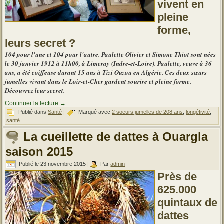
vivent en
pleine
forme,
leurs secret ?
104 pour l'une et 104 pour l'autre. Paulette Olivier et Simone Thiot sont nées
le 30 janvier 1912 à 11h00, à Limeray (Indre-et-Loire). Paulette, veuve à 36
ans, a été coiffeuse durant 15 ans à Tizi Ouzou en Algérie. Ces deux sœurs
jumelles vivant dans le Loir-et-Cher gardent sourire et pleine forme.
Découvrez leur secret.
Continuer la lecture
→
Publié dans
Santé
|
Marqué avec
2 soeurs jumelles de 208 ans
,
longétivité
,
santé
La cueillette de dattes à Ouargla
saison 2015
Publié le
23 novembre 2015
|
Par
admin
Près de
625.000
quintaux de
dattes