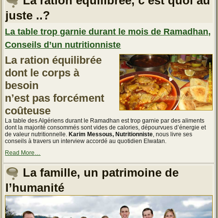
La ration équilibrée, c’est quoi au
est
plus
juste ..?
qu’un
simple
épiderme »
La table trop garnie durant le mois de Ramadhan,
Conseils d’un nutritionniste
La ration équilibrée
dont le corps à
besoin
n’est pas forcément
coûteuse
La table des Algériens durant le Ramadhan est trop garnie par des aliments
dont la majorité consommés sont vides de calories, dépourvues d’énergie et
de valeur nutritionnelle.
Karim Messous, Nutritionniste
, nous livre ses
conseils à travers un interview accordé au quotidien Elwatan.
about
Read More
…
« La
table
La famille, un patrimoine de
trop
garnie
l’humanité
durant
le
mois
de
Ramadhan,