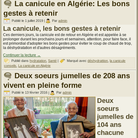
La canicule en Algérie: Les bons
gestes à retenir
Publié le
1 juillet 2019
|
Par
admin
La canicule, les bons gestes à retenir
Ces derniers jours, la canicule est de retour en Algérie et est appelée à se
prolonger durant les prochains jours et semaines, attention, pour faire face, il
est primordial d'adopter les bons gestes pour éviter le coup de chaud de trop,
la déshydratation et d'autres désagréments.
Continuer la lecture
→
Publié dans
hydratation
,
Santé
|
Marqué avec
déshydrattion
,
la canicule
conseils
,
La canicule en Algérie
Deux soeurs jumelles de 208 ans
vivent en pleine forme
Publié le
13 février 2016
|
Par
admin
Deux
soeurs
jumelles de
104 ans
chacune