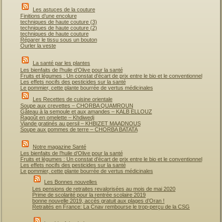
Les astuces de la couture
Finitions d’une encolure
techniques de haute couture (3)
techniques de haute couture (2)
techniques de haute couture
Réparer le tissu sous un bouton
Ourler la veste
La santé par les plantes
Les bienfaits de l’huile d’Olive pour la santé
Fruits et légumes : Un constat d’écart de prix entre le bio et le conventionnel
Les effets nocifs des pesticides sur la santé
Le pommier, cette plante bourrée de vertus médicinales
Les Recettes de cuisine orientale
Soupe aux crevettes – CHORBA QUAMROUN
Gâteau à la semoule et aux amandes – KALB ELLOUZ
Ragoût en omelette – Khdiwedj
Viande gratinés au persil – KHBIZET MAADNOUS
Soupe aux pommes de terre – CHORBA BATATA
Notre magazine Santé
Les bienfaits de l’huile d’Olive pour la santé
Fruits et légumes : Un constat d’écart de prix entre le bio et le conventionnel
Les effets nocifs des pesticides sur la santé
Le pommier, cette plante bourrée de vertus médicinales
Les Bonnes nouvelles
Les pensions de retraites revalorisées au mois de mai 2020
Prime de scolarité pour la rentrée scolaire 2019
bonne nouvelle 2019, accès gratuit aux plages d’Oran !
Retraités en France: La Cnav rembourse le trop-perçu de la CSG