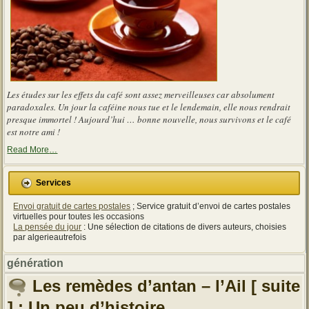
Les études sur les effets du café sont assez merveilleuses car absolument
paradoxales. Un jour la caféine nous tue et le lendemain, elle nous rendrait
presque immortel ! Aujourd’hui … bonne nouvelle, nous survivons et le café
est notre ami !
about
Read More
…
« Les
effets
du
Services
café
sont
Envoi gratuit de cartes postales
; Service gratuit d’envoi de cartes postales
assez
merveilleuses
virtuelles pour toutes les occasions
car
La pensée du jour
: Une sélection de citations de divers auteurs, choisies
absolument
par algerieautrefois
paradoxales »
génération
Les remèdes d’antan – l’Ail [ suite
] : Un peu d’histoire