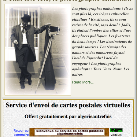
[
suite
Les photographes ambulants ! Ils ne
]
sont plus là, ces icônes culturelles
:
Un
citadines ! En silence, ils se sont
peu
retirés de la cité, sans deuil ! Jadis,
d’histoire »
ils étaient l’ombre des villes et l’arc
des places publiques. Les fixateurs
du beau temps ! Les dessinateurs de
grands sourires. Les témoins des
amours et des amoureux fuyant
l’oeil de l’interdit! l’oeil du
voyageur ! Les photographes
ambulants ! Tous. Vous. Nous. Les
autres.
about
Read More
…
« Le
photographe
d’autrefois »