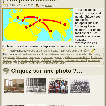
Publié le
17 avril 2011
|
Par
admin
L'ail a été adopté
dans tous les pays du
monde. Grâce à ses
propriétés
thérapeutiques, ils
l'ont intégré à leur
médecine folklorique
traditionnelle. Les
remèdes qui suivent
n'ont pas
l'approbation des
docteurs, mais ils ont survécu à l'épreuve du temps.
Continuer la lecture
→
Publié dans
Ail
,
Herbes et plantes
,
maladies
,
Remèdes de grand-mère
|
Marqué avec
ail
,
antidote
,
antiseptique
,
athéniens
,
aulx
,
autour du monde
,
bléssures
,
égyptiens
,
épidémies
,
gangrène
,
génération
,
grippe
,
guérisseur de maladies
,
Herbes et
plantes
,
l'ail
,
l'épreuve du temps
,
maladies
,
pénicilline
,
pourvoir guérissant
,
réputation
,
romains
,
rose puante
,
septicémie
,
thérapeutique
,
virus
Cliquez sur une photo ?…