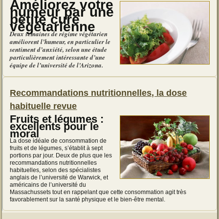
Améliorez votre
humeur par une
petite cure
végétarienne
Deux semaines de régime végétarien
améliorent l’humeur, en particulier le
sentiment d’anxiété, selon une étude
particulièrement intéressante d’une
équipe de l’université de l’Arizona.
Recommandations nutritionnelles, la dose
habituelle revue
Fruits et légumes :
excellents pour le
moral
La dose idéale de consommation de
fruits et de légumes, s’établit à sept
portions par jour. Deux de plus que les
recommandations nutritionnelles
habituelles, selon des spécialistes
anglais de l’université de Warwick, et
américains de l’université du
Massachussets tout en rappelant que cette consommation agit très
favorablement sur la santé physique et le bien-être mental.