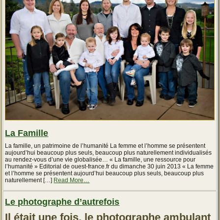
Conseils
d’un
nutritionniste »
La Famille
La famille, un patrimoine de l’humanité La femme et l’homme se présentent
aujourd’hui beaucoup plus seuls, beaucoup plus naturellement individualisés
au rendez-vous d’une vie globalisée… « La famille, une ressource pour
l’humanité » Editorial de ouest-france.fr du dimanche 30 juin 2013 « La femme
et l’homme se présentent aujourd’hui beaucoup plus seuls, beaucoup plus
about
naturellement […]
Read More
…
« Les
remèdes
Le photographe d’autrefois
d’antan
–
l’Ail
Il était une fois, le photographe ambulant