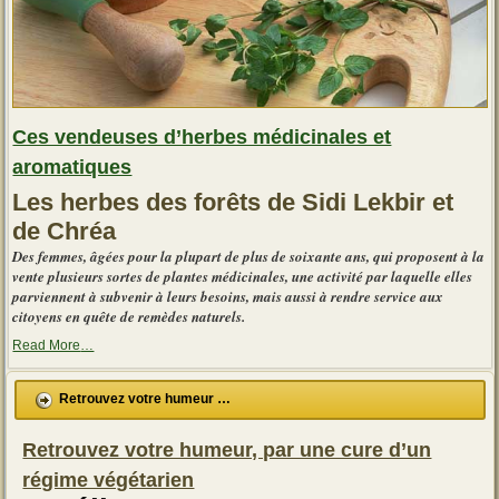
Ces vendeuses d’herbes médicinales et
aromatiques
Les herbes des forêts de Sidi Lekbir et
de Chréa
Des femmes, âgées pour la plupart de plus de soixante ans, qui proposent à la
vente plusieurs sortes de plantes médicinales, une activité par laquelle elles
parviennent à subvenir à leurs besoins, mais aussi à rendre service aux
citoyens en quête de remèdes naturels.
about
Read More
…
« Ces
vendeuses
d’herbes
Retrouvez votre humeur …
médicinales
et
aromatiques »
Retrouvez votre humeur, par une cure d’un
régime végétarien