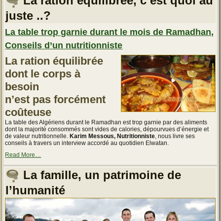
La ration équilibrée, c’est quoi au
est
plus
juste ..?
qu’un
simple
épiderme »
La table trop garnie durant le mois de Ramadhan,
Conseils d’un nutritionniste
La ration équilibrée
dont le corps à
besoin
n’est pas forcément
coûteuse
La table des Algériens durant le Ramadhan est trop garnie par des aliments
dont la majorité consommés sont vides de calories, dépourvues d’énergie et
de valeur nutritionnelle.
Karim Messous, Nutritionniste
, nous livre ses
conseils à travers un interview accordé au quotidien Elwatan.
about
Read More
…
« La
table
La famille, un patrimoine de
trop
garnie
l’humanité
durant
le
mois
de
Ramadhan,