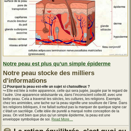
Notre peau est plus qu’un simple épiderme
Notre peau stocke des milliers
d’informations
❏ Pourquoi la peau est-elle un sujet si chatouilleux ?
↪ Elle est liée à notre apparence, celle qui sera jugée, jaugée par le regard de
l’autre. Une apparence séduisante va, dans l’inconscient collectif, avec une
belle peau. Cela a traversé les siècles, les cultures, les religions. Exemple,
chez les animistes, une tache sur la peau signifie une souillure de l’âme. Dans
les religions bibliques, il ne fallait surtout pas la marquer de quelque signe car
c’était un sacrilège. Cette idée de pureté a marqué notre conception de la
peau. On voit bien que plus qu’un simple épiderme, la peau est une
about
enveloppe symbolique de soi.
Read More
…
« Notre
peau