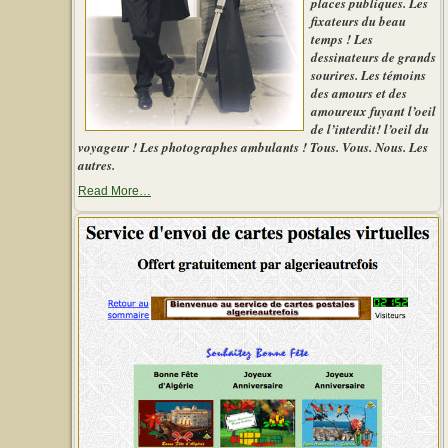
places publiques. Les
fixateurs du beau
temps ! Les
dessinateurs de grands
sourires. Les témoins
des amours et des
amoureux fuyant l’oeil
de l’interdit! l’oeil du
voyageur ! Les photographes ambulants ! Tous. Vous. Nous. Les
autres.
about
Read More
…
« Le
photographe
d’autrefois »