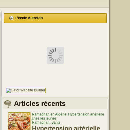
L’école Autrefois
Articles récents
Ramadhan en Algérie: Hypertension artérielle
chez les jeunes
Ramadhan
,
Santé
Hypertension artérielle