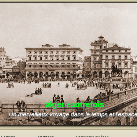
algerieautrefois
Un merveilleux voyage dans le temps et l'espac