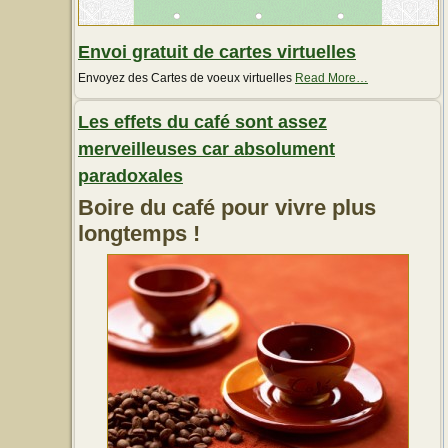
Envoi gratuit de cartes virtuelles
about
Envoyez des Cartes de voeux virtuelles
Read More
…
« Envoi
gratuit
Les effets du café sont assez
de
cartes
merveilleuses car absolument
virtuelles »
paradoxales
Boire du café pour vivre plus
longtemps !