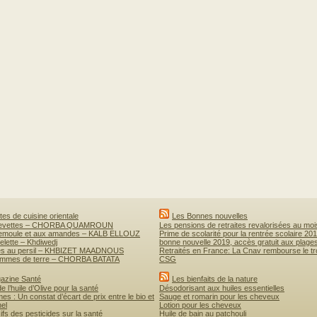
es de cuisine orientale
Les Bonnes nouvelles
revettes – CHORBA QUAMROUN
Les pensions de retraites revalorisées au mo
semoule et aux amandes – KALB ELLOUZ
Prime de scolarité pour la rentrée scolaire 20
lette – Khdiwedj
bonne nouvelle 2019, accès gratuit aux plages
nés au persil – KHBIZET MAADNOUS
Retraités en France: La Cnav rembourse le tr
ommes de terre – CHORBA BATATA
CSG
azine Santé
Les bienfaits de la nature
e l’huile d’Olive pour la santé
Désodorisant aux huiles essentielles
mes : Un constat d’écart de prix entre le bio et
Sauge et romarin pour les cheveux
nel
Lotion pour les cheveux
ifs des pesticides sur la santé
Huile de bain au patchouli