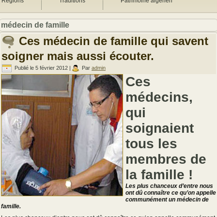
Régions
Traditions
Patrimoine algérien
médecin de famille
Ces médecin de famille qui savent
soigner mais aussi écouter.
Publié le
5 février 2012
|
Par
admin
Ces
médecins,
qui
soignaient
tous les
membres de
la famille !
Les plus chanceux d’entre nous
ont dû connaître ce qu’on appelle
communément un médecin de
famille.