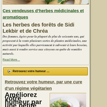
Ces vendeuses d’herbes médicinales et
aromatiques
Les herbes des forêts de Sidi
Lekbir et de Chréa
Des femmes, âgées pour la plupart de plus de soixante ans, qui
proposent à la vente plusieurs sortes de plantes médicinales, une
activité par laquelle elles parviennent à subvenir à leurs besoins,
mais aussi à rendre service aux citoyens en quête de remèdes
naturels.
about
Read More
…
« Ces
vendeuses
d’herbes
Retrouvez votre humeur …
médicinales
et
aromatiques »
Retrouvez votre humeur, par une cure
d’un régime végétarien
Améliorez
votre
humeur par
une petite