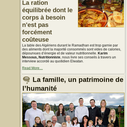
La ration
équilibrée dont le
corps à besoin
n’est pas
forcément
coûteuse
La table des Algériens durant le Ramadhan est trop garnie par
des aliments dont la majorité consommés sont vides de calories,
dépourvues d’énergie et de valeur nutritionnelle.
Karim
Messous, Nutritionniste
, nous livre ses conseils à travers un
interview accordé au quotidien Elwatan.
about
Read More
…
« La
table
La famille, un patrimoine de
trop
garnie
l’humanité
durant
le
mois
de
Ramadhan,
Conseils
d’un
nutritionniste »