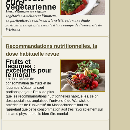
cure
végétarienne
Deux semaines de régime
végétarien améliorent l’humeur,
en particulier le sentiment d’anxiété, selon une étude
particulièrement intéressante d’une équipe de l’université de
l’Arizona.
Recommandations nutritionnelles, la
dose habituelle revue
Fruits et
légumes :
excellents pour
le moral
La dose idéale de
consommation de fruits et de
légumes, s’établit à sept
portions par jour. Deux de plus
que les recommandations nutritionnelles habituelles, selon
des spécialistes anglais de l’université de Warwick, et
américains de l’université du Massachussets tout en
rappelant que cette consommation agit très favorablement sur
la santé physique et le bien-être mental.