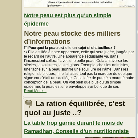
Notre peau est plus qu’un simple
épiderme
Notre peau stocke des milliers
d’informations
❏ Pourquoi la peau est-elle un sujet si chatouilleux ?
↪ Elle est liée à notre apparence, celle qui sera jugée, jaugée par
le regard de l’autre. Une apparence séduisante va, dans
l’inconscient collectif, avec une belle peau. Cela a traversé les
siècles, les cultures, les religions. Exemple, chez les animistes,
une tache sur la peau signifie une souillure de l’âme. Dans les
religions bibliques, il ne fallait surtout pas la marquer de quelque
signe car c’était un sacrilège. Cette idée de pureté a marqué notre
conception de la peau. On voit bien que plus qu’un simple
épiderme, la peau est une enveloppe symbolique de soi.
about
Read More
…
« Notre
peau
La ration équilibrée, c’est
est
plus
quoi au juste ..?
qu’un
simple
épiderme »
La table trop garnie durant le mois de
Ramadhan, Conseils d’un nutritionniste