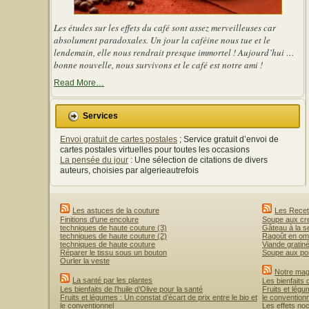
Les études sur les effets du café sont assez merveilleuses car
absolument paradoxales. Un jour la caféine nous tue et le
lendemain, elle nous rendrait presque immortel ! Aujourd’hui …
bonne nouvelle, nous survivons et le café est notre ami !
about
Read More
…
« Les
effets
du
Services
café
sont
Envoi gratuit de cartes postales
; Service gratuit d’envoi de
assez
merveilleuses
cartes postales virtuelles pour toutes les occasions
car
La pensée du jour
: Une sélection de citations de divers
absolument
auteurs, choisies par algerieautrefois
paradoxales »
Les astuces de la couture
Les Recett
Finitions d’une encolure
Soupe aux c
techniques de haute couture (3)
Gâteau à la 
techniques de haute couture (2)
Ragoût en ome
techniques de haute couture
Viande grati
Réparer le tissu sous un bouton
Soupe aux p
Ourler la veste
Notre mag
La santé par les plantes
Les bienfaits d
Les bienfaits de l’huile d’Olive pour la santé
Fruits et légu
Fruits et légumes : Un constat d’écart de prix entre le bio et
le convention
le conventionnel
Les effets noc