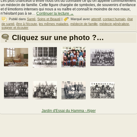
Les plus chanceux d’entre nous ont dû connaître ce qu’on appelle communément
un médecin de famille. Cette figure chargée de symboles, de souvenirs d’enfance
et d’émotions intenses qui nous a vu naître et connaît le moindre de nos maux,
n’hésitant pas à se…
Continuer la lecture
→
Publié dans
Santé
,
Soins et Beauté
|
Marqué avec
attentif
,
contact humain
,
état
de santé
,
être à l'écoute
,
les mêmes malades
,
médecin de famille
,
médecin généraliste
,
soigner et écouter
Cliquez sur une photo ?…
Jardin d'Essai du Hamma - Alger