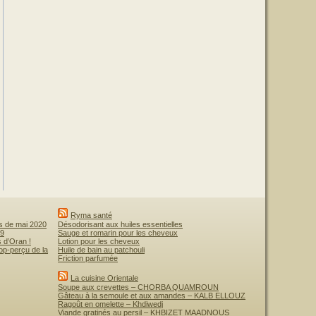
Ryma santé
is de mai 2020
Désodorisant aux huiles essentielles
19
Sauge et romarin pour les cheveux
 d’Oran !
Lotion pour les cheveux
op-perçu de la
Huile de bain au patchouli
Friction parfumée
La cuisine Orientale
Soupe aux crevettes – CHORBA QUAMROUN
Gâteau à la semoule et aux amandes – KALB ELLOUZ
Ragoût en omelette – Khdiwedj
Viande gratinés au persil – KHBIZET MAADNOUS