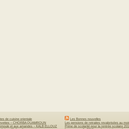
es de cuisine orientale
Les Bonnes nouvelles
revettes – CHORBA QUAMROUN
Les pensions de retraites revalorisées au mo
semoule et aux amandes – KALB ELLOUZ
Prime de scolarité pour la rentrée scolaire 20