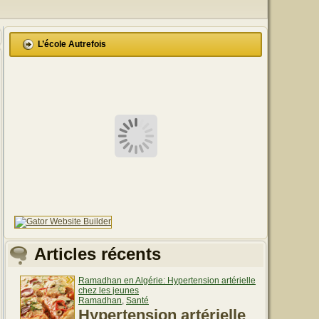
L’école Autrefois
Articles récents
Ramadhan en Algérie: Hypertension artérielle
chez les jeunes
Ramadhan
,
Santé
Hypertension artérielle