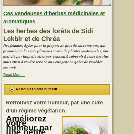
Ces vendeuses d’herbes médicinales et
aromatiques
Les herbes des forêts de Sidi
Lekbir et de Chréa
Des femmes, âgées pour la plupart de plus de soixante ans, qui
proposent à la vente plusieurs sortes de plantes médicinales, une
activité par laquelle elles parviennent à subvenir à leurs besoins,
mais aussi à rendre service aux citoyens en quête de remèdes
naturels.
about
Read More
…
« Ces
vendeuses
d’herbes
Retrouvez votre humeur …
médicinales
et
aromatiques »
Retrouvez votre humeur, par une cure
d’un régime végétarien
Améliorez
votre
humeur par
une petite