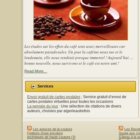
Les études sur les effets du café sont assez merveilleuses car
absolument paradoxales. Un jour la caféine nous tue et le
lendemain, elle nous rendrait presque immortel ! Aujourd’hui …
bonne nouvelle, nous survivons et le café est notre ami !
about
Read More
…
« Les
effets
du
Services
café
sont
Envoi gratuit de cartes postales
; Service gratuit d’envoi de
assez
merveilleuses
cartes postales virtuelles pour toutes les occasions
car
La pensée du jour
: Une sélection de citations de divers
absolument
auteurs, choisies par algerieautrefois
paradoxales »
Les astuces de la couture
Les Recett
Finitions d’une encolure
Soupe aux c
techniques de haute couture (3)
Gâteau à la 