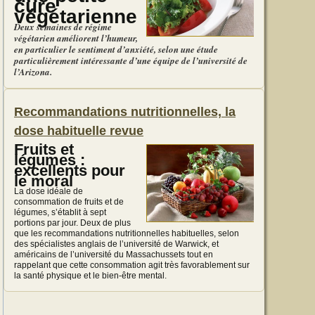
cure
végétarienne
Deux semaines de régime
végétarien améliorent l’humeur,
en particulier le sentiment d’anxiété, selon une étude
particulièrement intéressante d’une équipe de l’université de
l’Arizona.
Recommandations nutritionnelles, la
dose habituelle revue
Fruits et
légumes :
excellents pour
le moral
La dose idéale de
consommation de fruits et de
légumes, s’établit à sept
portions par jour. Deux de plus
que les recommandations nutritionnelles habituelles, selon
des spécialistes anglais de l’université de Warwick, et
américains de l’université du Massachussets tout en
rappelant que cette consommation agit très favorablement sur
la santé physique et le bien-être mental.