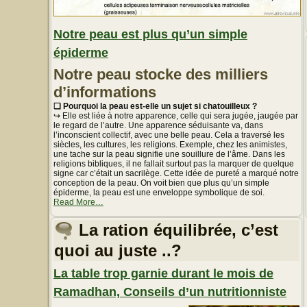
Notre peau est plus qu’un simple
épiderme
Notre peau stocke des milliers
d’informations
❏ Pourquoi la peau est-elle un sujet si chatouilleux ?
↪ Elle est liée à notre apparence, celle qui sera jugée, jaugée par
le regard de l’autre. Une apparence séduisante va, dans
l’inconscient collectif, avec une belle peau. Cela a traversé les
siècles, les cultures, les religions. Exemple, chez les animistes,
une tache sur la peau signifie une souillure de l’âme. Dans les
religions bibliques, il ne fallait surtout pas la marquer de quelque
signe car c’était un sacrilège. Cette idée de pureté a marqué notre
conception de la peau. On voit bien que plus qu’un simple
épiderme, la peau est une enveloppe symbolique de soi.
about
Read More
…
« Notre
peau
La ration équilibrée, c’est
est
plus
quoi au juste ..?
qu’un
simple
épiderme »
La table trop garnie durant le mois de
Ramadhan, Conseils d’un nutritionniste