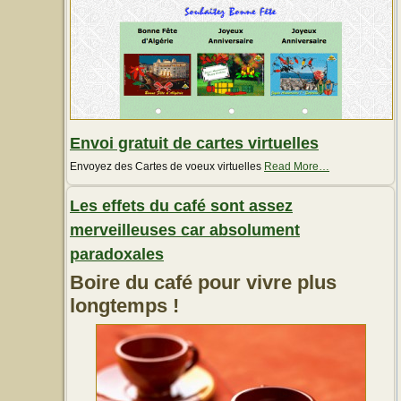
Envoi gratuit de cartes virtuelles
about
Envoyez des Cartes de voeux virtuelles
Read More
…
« Envoi
gratuit
Les effets du café sont assez
de
cartes
merveilleuses car absolument
virtuelles »
paradoxales
Boire du café pour vivre plus
longtemps !