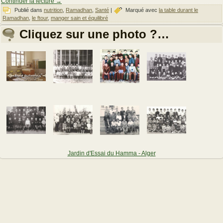
Continuer la lecture
→
Publié dans
nutrition
,
Ramadhan
,
Santé
|
Marqué avec
la table durant le
Ramadhan
,
le ftour
,
manger sain et équilibré
Cliquez sur une photo ?…
Jardin d'Essai du Hamma - Alger