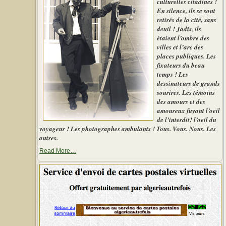
culturelles citadines !
En silence, ils se sont
retirés de la cité, sans
deuil ! Jadis, ils
étaient l’ombre des
villes et l’arc des
places publiques. Les
fixateurs du beau
temps ! Les
dessinateurs de grands
sourires. Les témoins
des amours et des
amoureux fuyant l’oeil
de l’interdit! l’oeil du
voyageur ! Les photographes ambulants ! Tous. Vous. Nous. Les
autres.
about
Read More
…
« Le
photographe
d’autrefois »