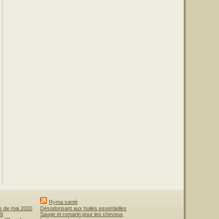
Ryma santé
is de mai 2020
Désodorisant aux huiles essentielles
19
Sauge et romarin pour les cheveux