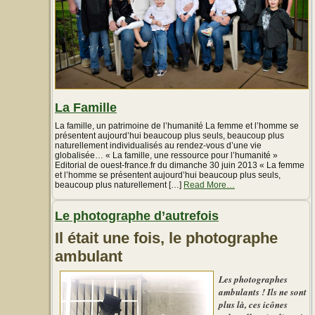
La Famille
La famille, un patrimoine de l’humanité La femme et l’homme se
présentent aujourd’hui beaucoup plus seuls, beaucoup plus
naturellement individualisés au rendez-vous d’une vie
globalisée… « La famille, une ressource pour l’humanité »
Editorial de ouest-france.fr du dimanche 30 juin 2013 « La femme
et l’homme se présentent aujourd’hui beaucoup plus seuls,
about
beaucoup plus naturellement […]
Read More
…
« La
table
Le photographe d’autrefois
trop
garnie
durant
Il était une fois, le photographe
le
ambulant
mois
de
Ramadhan,
Les photographes
Conseils
ambulants ! Ils ne sont
d’un
nutritionniste »
plus là, ces icônes