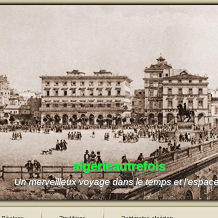
algerieautrefois
Un merveilleux voyage dans le temps et l'espac