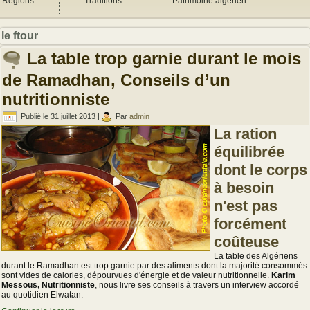
Régions
Traditions
Patrimoine algérien
le ftour
La table trop garnie durant le mois
de Ramadhan, Conseils d’un
nutritionniste
Publié le
31 juillet 2013
|
Par
admin
La ration
équilibrée
dont le corps
à besoin
n'est pas
forcément
coûteuse
La table des Algériens
durant le Ramadhan est trop garnie par des aliments dont la majorité consommés
sont vides de calories, dépourvues d'énergie et de valeur nutritionnelle.
Karim
Messous, Nutritionniste
, nous livre ses conseils à travers un interview accordé
au quotidien Elwatan.