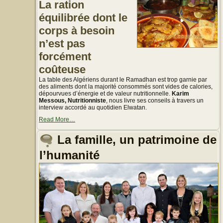
La ration
équilibrée dont le
corps à besoin
n’est pas
forcément
coûteuse
La table des Algériens durant le Ramadhan est trop garnie par
des aliments dont la majorité consommés sont vides de calories,
dépourvues d’énergie et de valeur nutritionnelle.
Karim
Messous, Nutritionniste
, nous livre ses conseils à travers un
interview accordé au quotidien Elwatan.
about
Read More
…
« La
table
La famille, un patrimoine de
trop
garnie
l’humanité
durant
le
mois
de
Ramadhan,
Conseils
d’un
nutritionniste »