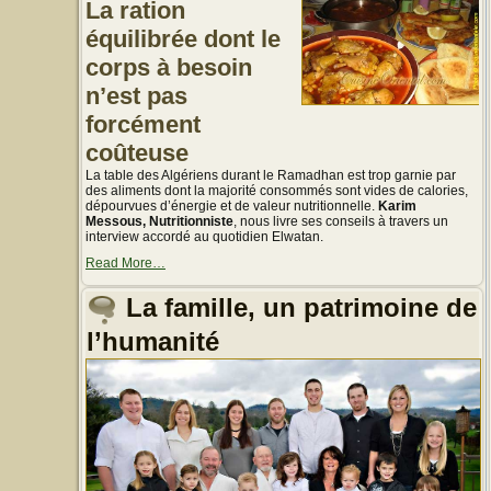
La ration
équilibrée dont le
corps à besoin
n’est pas
forcément
coûteuse
La table des Algériens durant le Ramadhan est trop garnie par
des aliments dont la majorité consommés sont vides de calories,
dépourvues d’énergie et de valeur nutritionnelle.
Karim
Messous, Nutritionniste
, nous livre ses conseils à travers un
interview accordé au quotidien Elwatan.
about
Read More
…
« La
table
La famille, un patrimoine de
trop
garnie
l’humanité
durant
le
mois
de
Ramadhan,
Conseils
d’un
nutritionniste »