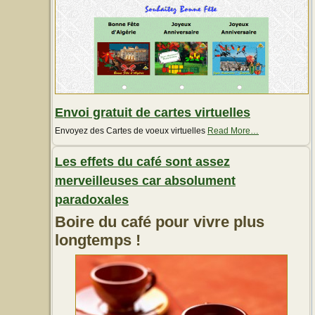
Envoi gratuit de cartes virtuelles
about
Envoyez des Cartes de voeux virtuelles
Read More
…
« Envoi
gratuit
Les effets du café sont assez
de
cartes
merveilleuses car absolument
virtuelles »
paradoxales
Boire du café pour vivre plus
longtemps !