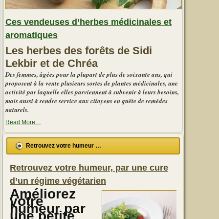
Ces vendeuses d’herbes médicinales et
aromatiques
Les herbes des forêts de Sidi
Lekbir et de Chréa
Des femmes, âgées pour la plupart de plus de soixante ans, qui
proposent à la vente plusieurs sortes de plantes médicinales, une
activité par laquelle elles parviennent à subvenir à leurs besoins,
mais aussi à rendre service aux citoyens en quête de remèdes
naturels.
about
Read More
…
« Ces
vendeuses
d’herbes
Retrouvez votre humeur …
médicinales
et
aromatiques »
Retrouvez votre humeur, par une cure
d’un régime végétarien
Améliorez
votre
humeur par
une petite