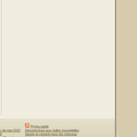
Ryma santé
is de mai 2020
Désodorisant aux huiles essentielles
19
Sauge et romarin pour les cheveux