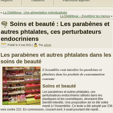
Régions
Traditions
Patrimoine algérien
«
La Diététique : Une alimentation individualisée
La Diététique – Equilibrer les menus
»
Soins et beauté : Les parabènes et
autres phtalates, ces perturbateurs
endocriniens
Publié le
4 mai 2011
|
Par
admin
Les parabènes et autres phtalates dans les
soins de beauté
L’Assemblée veut interdire les parabènes et
phtalates dans les produits de consommation
courante
Soins et beauté
Les parabènes et autres phtalates, ces
perturbateurs endocriniens utilisés dans les
plastiques et les cosmétiques, devraient être
bientôt interdits. Une proposition de loi été votée
mardi à l’Assemblée. Ce texte a été adopté par 236
voix contre 222. En commission, courant avril, il avait pourtant été rejeté…