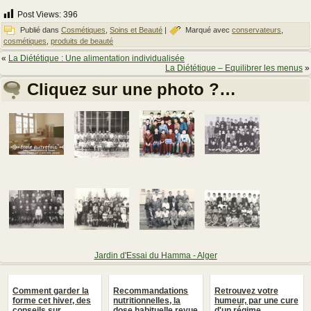
Post Views:
396
Publié dans
Cosmétiques
,
Soins et Beauté
|
Marqué avec
conservateurs
,
cosmétiques
,
produits de beauté
«
La Diététique : Une alimentation individualisée
La Diététique – Equilibrer les menus
»
Cliquez sur une photo ?…
Jardin d'Essai du Hamma - Alger
Comment garder la
Recommandations
Retrouvez votre
forme cet hiver, des
nutritionnelles, la
humeur, par une cure
conseils sur
dose habituelle revue
d'un régime