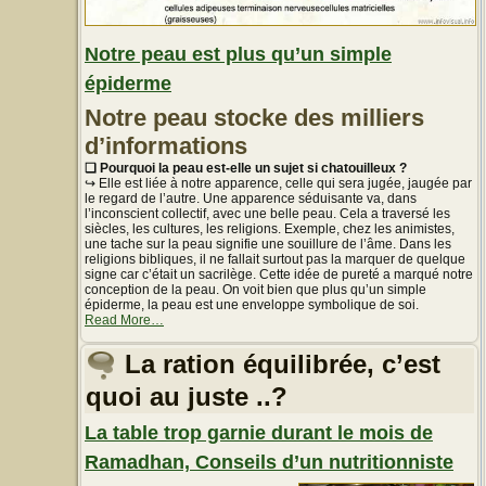
Notre peau est plus qu’un simple
épiderme
Notre peau stocke des milliers
d’informations
❏ Pourquoi la peau est-elle un sujet si chatouilleux ?
↪ Elle est liée à notre apparence, celle qui sera jugée, jaugée par
le regard de l’autre. Une apparence séduisante va, dans
l’inconscient collectif, avec une belle peau. Cela a traversé les
siècles, les cultures, les religions. Exemple, chez les animistes,
une tache sur la peau signifie une souillure de l’âme. Dans les
religions bibliques, il ne fallait surtout pas la marquer de quelque
signe car c’était un sacrilège. Cette idée de pureté a marqué notre
conception de la peau. On voit bien que plus qu’un simple
épiderme, la peau est une enveloppe symbolique de soi.
about
Read More
…
« Notre
peau
La ration équilibrée, c’est
est
plus
quoi au juste ..?
qu’un
simple
épiderme »
La table trop garnie durant le mois de
Ramadhan, Conseils d’un nutritionniste