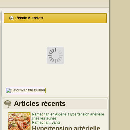
L’école Autrefois
Articles récents
Ramadhan en Algérie: Hypertension artérielle
chez les jeunes
Ramadhan
,
Santé
Hypertension artérielle