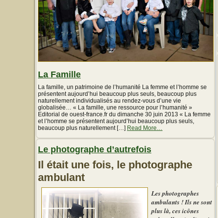
La Famille
La famille, un patrimoine de l’humanité La femme et l’homme se
présentent aujourd’hui beaucoup plus seuls, beaucoup plus
naturellement individualisés au rendez-vous d’une vie
globalisée… « La famille, une ressource pour l’humanité »
Editorial de ouest-france.fr du dimanche 30 juin 2013 « La femme
et l’homme se présentent aujourd’hui beaucoup plus seuls,
about
beaucoup plus naturellement […]
Read More
…
« Soins
et
Le photographe d’autrefois
beauté
:
Les
Il était une fois, le photographe
parabènes
ambulant
et
autres
phtalates,
Les photographes
ces
ambulants ! Ils ne sont
perturbateurs
endocriniens »
plus là, ces icônes