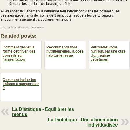
sûr dans les produits de beauté, sauf bio.
A l’étranger, le Danemark a demandé leur interdiction dans les cosmétiques
destinés aux enfants de moins de 3 ans, pour lesquels les perturbateurs
endocriniens seraient particulièrement nocifs.
[via] Thibaut Schepman, 20minutes.fr
Related posts:
Comment garder la
Recommandations
Retrouvez votre
forme cet hiver, des
nutritionnelles, la dose
humeur, par une cure
conseils sur
habituelle revue
d'un régime
l'alimentation
végétarien
Comment inciter les
enfants à manger sain
?
La Diététique - Equilibrer les
menus
La Diététique : Une alimentation
individualisée