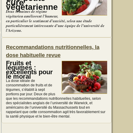
cure
végétarienne
Deux semaines de régime
végétarien améliorent l’humeur,
en particulier le sentiment d’anxiété, selon une étude
particulièrement intéressante d’une équipe de l’université de
l’Arizona.
Recommandations nutritionnelles, la
dose habituelle revue
Fruits et
légumes :
excellents pour
le moral
La dose idéale de
consommation de fruits et de
légumes, s’établit à sept
portions par jour. Deux de plus
que les recommandations nutritionnelles habituelles, selon
des spécialistes anglais de l’université de Warwick, et
américains de l’université du Massachussets tout en
rappelant que cette consommation agit très favorablement sur
la santé physique et le bien-être mental.