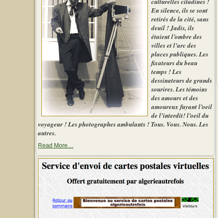
culturelles citadines !
En silence, ils se sont
retirés de la cité, sans
deuil ! Jadis, ils
étaient l’ombre des
villes et l’arc des
places publiques. Les
fixateurs du beau
temps ! Les
dessinateurs de grands
sourires. Les témoins
des amours et des
amoureux fuyant l’oeil
de l’interdit! l’oeil du
voyageur ! Les photographes ambulants ! Tous. Vous. Nous. Les
autres.
about
Read More
…
« Le
photographe
d’autrefois »