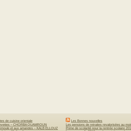
es de cuisine orientale
Les Bonnes nouvelles
revettes – CHORBA QUAMROUN
Les pensions de retraites revalorisées au mo
semoule et aux amandes – KALB ELLOUZ
Prime de scolarité pour la rentrée scolaire 20