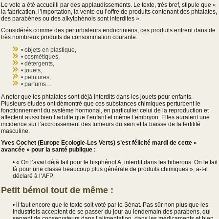
Le vote a été accueilli par des applaudissements. Le texte, très bref, stipule que «
la fabrication, l’importation, la vente ou l’offre de produits contenant des phtalates,
des parabènes ou des alkylphénols sont interdites ».
Considérés comme des perturbateurs endocriniens, ces produits entrent dans de
très nombreux produits de consommation courante:
• objets en plastique,
• cosmétiques,
• détergents,
• jouets,
• peintures,
• parfums…
A noter que les phtalates sont déjà interdits dans les jouets pour enfants.
Plusieurs études ont démontré que ces substances chimiques perturbent le
fonctionnement du système hormonal, en particulier celui de la reproduction et
affectent aussi bien l’adulte que l’enfant et même l’embryon. Elles auraient une
incidence sur l’accroissement des tumeurs du sein et la baisse de la fertilité
masculine.
Yves Cochet (Europe Ecologie-Les Verts) s’est félicité mardi de cette «
avancée » pour la santé publique :
• « On l’avait déjà fait pour le bisphénol A, interdit dans les biberons. On le fait
là pour une classe beaucoup plus générale de produits chimiques », a-t-il
déclaré à l’AFP.
Petit bémol tout de même :
• il faut encore que le texte soit voté par le Sénat. Pas sûr non plus que les
industriels acceptent de se passer du jour au lendemain des parabens, qui
servent de conservateurs dans l’alimentation, dans les médicaments et bien