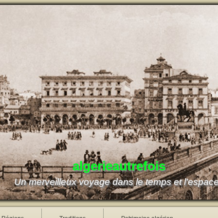
algerieautrefois
Un merveilleux voyage dans le temps et l'espac