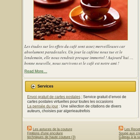
Les études sur les effets du café sont assez merveilleuses car
absolument paradoxales. Un jour la caféine nous tue et le
lendemain, elle nous rendrait presque immortel ! Aujourd’hui …
bonne nouvelle, nous survivons et le café est notre ami !
about
Read More
…
« Les
effets
du
Services
café
sont
Envoi gratuit de cartes postales
; Service gratuit d’envoi de
assez
merveilleuses
cartes postales virtuelles pour toutes les occasions
car
La pensée du jour
: Une sélection de citations de divers
absolument
auteurs, choisies par algerieautrefois
paradoxales »
Les astuces de la couture
Les Recett
Finitions d’une encolure
Soupe aux c
techniques de haute couture (3)
Gâteau à la 